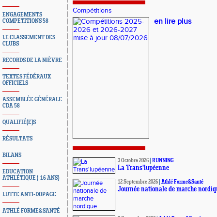
Compétitions
ENGAGEMENTS
en lire plus
COMPETITIONS 58
LE CLASSEMENT DES
CLUBS
RECORDS DE LA NIÈVRE
TEXTES FÉDÉRAUX
OFFICIELS
ASSEMBLÉE GÉNÉRALE
CDA 58
QUALIFIÉ(E)S
RÉSULTATS
BILANS
3 Octobre 2026
|
RUNNING
La Trans'lupéenne
EDUCATION
ATHLÉTIQUE (-16 ANS)
12 Septembre 2026
|
Athlé Forme&Santé
Journée nationale de marche nordiq
LUTTE ANTI-DOPAGE
ATHLÉ FORME&SANTÉ