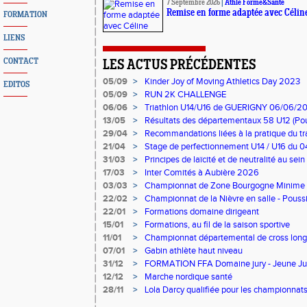
7 Septembre 2026
|
Athlé Forme&Santé
Remise en forme adaptée avec Célin
FORMATION
LIENS
CONTACT
LES ACTUS PRÉCÉDENTES
05/09
>
Kinder Joy of Moving Athletics Day 2023
EDITOS
05/09
>
RUN 2K CHALLENGE
06/06
>
Triathlon U14/U16 de GUERIGNY 06/06/202
13/05
>
Résultats des départementaux 58 U12 (Pous
samedi 13 juin, à St Léger des Vignes
29/04
>
Recommandations liées à la pratique du trail
médicaments anti-inflammatoire
21/04
>
Stage de perfectionnement U14 / U16 du 
31/03
>
Principes de laïcité et de neutralité au sein
17/03
>
Inter Comités à Aubière 2026
03/03
>
Championnat de Zone Bourgogne Minime (U
22/02
>
Championnat de la Nièvre en salle - Poussi
22/01
>
Formations domaine dirigeant
15/01
>
Formations, au fil de la saison sportive
11/01
>
Championnat départemental de cross lon
07/01
>
Gabin athlète haut niveau
31/12
>
FORMATION FFA Domaine jury - Jeune Ju
12/12
>
Marche nordique santé
28/11
>
Lola Darcy qualifiée pour les championnat
(U23) au Portugal, à Lagoa le 14 décembre 