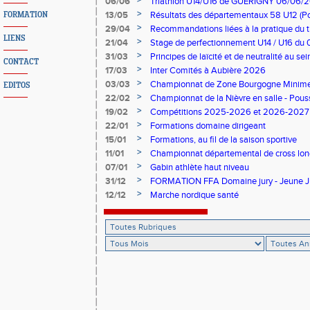
>
06/06
Triathlon U14/U16 de GUERIGNY 06/06/20
>
13/05
Résultats des départementaux 58 U12 (Po
FORMATION
le samedi 13 juin, à St Léger des Vignes
>
29/04
Recommandations liées à la pratique du trai
LIENS
médicaments anti-inflammatoire
>
21/04
Stage de perfectionnement U14 / U16 du
>
31/03
Principes de laïcité et de neutralité au sei
CONTACT
>
17/03
Inter Comités à Aubière 2026
>
03/03
Championnat de Zone Bourgogne Minime (
EDITOS
>
22/02
Championnat de la Nièvre en salle - Pouss
>
19/02
Compétitions 2025-2026 et 2026-2027 
>
22/01
Formations domaine dirigeant
>
15/01
Formations, au fil de la saison sportive
>
11/01
Championnat départemental de cross lo
>
07/01
Gabin athlète haut niveau
>
31/12
FORMATION FFA Domaine jury - Jeune J
>
12/12
Marche nordique santé