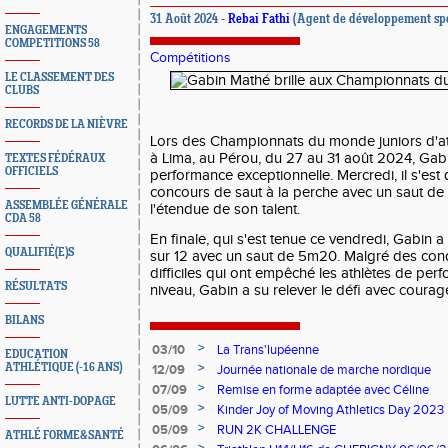
31 Août 2024 -
Rebai Fathi
(Agent de développement spo
ENGAGEMENTS
COMPETITIONS 58
Compétitions
LE CLASSEMENT DES
CLUBS
RECORDS DE LA NIÈVRE
Lors des Championnats du monde juniors d'ath
à Lima, au Pérou, du 27 au 31 août 2024, Gab
TEXTES FÉDÉRAUX
OFFICIELS
performance exceptionnelle. Mercredi, il s'est q
concours de saut à la perche avec un saut de
ASSEMBLÉE GÉNÉRALE
l'étendue de son talent.
CDA 58
En finale, qui s'est tenue ce vendredi, Gabin 
QUALIFIÉ(E)S
sur 12 avec un saut de 5m20. Malgré des cond
difficiles qui ont empêché les athlètes de perf
RÉSULTATS
niveau, Gabin a su relever le défi avec courag
BILANS
>
03/10
La Trans'lupéenne
EDUCATION
>
ATHLÉTIQUE (-16 ANS)
12/09
Journée nationale de marche nordique
>
07/09
Remise en forme adaptée avec Céline
LUTTE ANTI-DOPAGE
>
05/09
Kinder Joy of Moving Athletics Day 2023
>
05/09
RUN 2K CHALLENGE
ATHLÉ FORME&SANTÉ