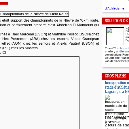
d'Athlétisme.
 était support des championnats de la Nièvre de 10km route.
SOLUTION DE
oulant et parfaitement préparé, c'est Abdelilah El Maimouni qui
La
Ré
écernés à Théo Marceau (USON) et Mathilde Passot (USON) chez
Ru
au
er Heit Pietremont (ARA) chez les espoirs, Victor Grandjean
l’
eillet (AON) chez les seniors et Alexis Pautrat (USON) et
 (ESL) chez les Masters.
Covoit'Run
https:/
et
elle y a
référen
ts
ICI
compétitions Run
Bourgogne Franch
vos déplacements
!
GROS PLANS
Inauguration 
stade d'athlét
Lagrange, à 
stade Léo Lagr
2 tours de sta