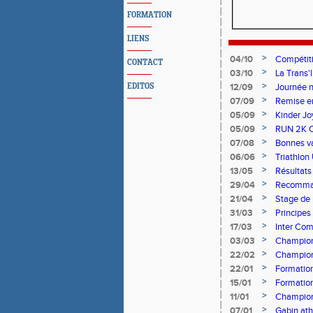
FORMATION
LIENS
>
04/10
Compétit
CONTACT
>
03/10
La Trans'
>
EDITOS
12/09
Journée n
>
07/09
Remise e
>
05/09
Kinder Jo
>
05/09
RUN 2K 
>
07/08
Bonnes va
>
06/06
Triathlon
>
13/05
Résultats
le samedi
>
29/04
Recommanda
médicame
>
21/04
Stage de
>
31/03
Principes 
>
17/03
Inter Com
>
03/03
Champion
>
22/02
Championn
>
22/01
Formation
>
15/01
Formations
>
11/01
Champion
>
07/01
Gabin ath