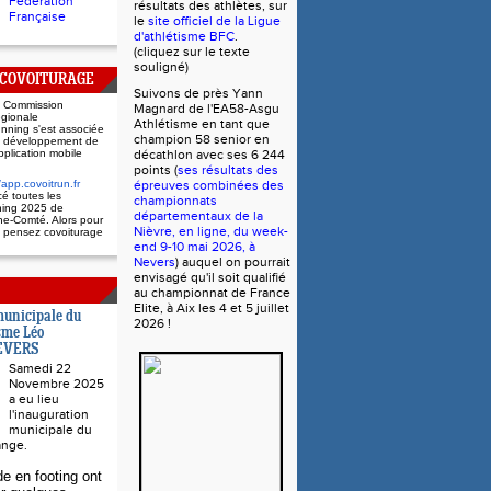
Fédération
résultats des athlètes, sur
Française
le
site officiel de la Ligue
d'athlétisme BFC
.
(cliquez sur le texte
souligné)
 COVOITURAGE
Suivons de près Yann 
 Commission
Magnard de l'EA58-
Asgu 
gionale
Athlétisme
 en tant que 
nning
s'est associée
champion 58 senior en 
 développement de
application mobile
décathlon avec ses 6 244 
points (
ses résultats des 
/app.covoitrun.fr
épreuves combinées des 
cé toutes les
championnats 
ning 2025 de
départementaux de la 
e-Comté. Alors pour
Nièvre, en ligne, du week-
 pensez covoiturage
end 9-10 mai 2026, à 
Nevers
) auquel on pourrait 
envisagé qu'il soit qualifié 
au championnat de France 
Elite, à Aix les 4 et 5 juillet 
municipale du
2026 !
isme Léo
NEVERS
Samedi 22
Novembre 2025
a eu lieu
l'inauguration
municipale du
ange.
de en footing ont