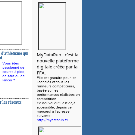
 d'athlétisme qui
MyDataRun : c’est la 
d.
nouvelle plateforme 
Vous êtes
digitale créée par la 
passionné de
course à pied,
FFA.
de saut ou de
Elle est gratuite pour les
lancer ?
licenciés et tous les
runneurs compétiteurs,
basée sur les
performances réalisées en
compétition.
r les réseaux
Ce nouvel outil est déjà
accessible, depuis ce
mercredi à l’adresse
suivante :
http://mydatarun.fr/