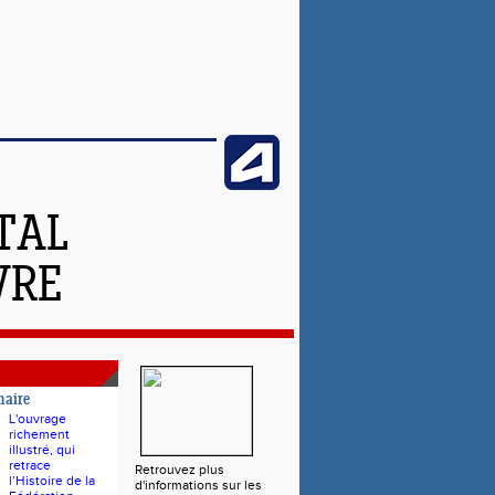
TAL
VRE
naire
L'ouvrage
richement
illustré, qui
retrace
Retrouvez plus
l’Histoire de la
d'informations sur les