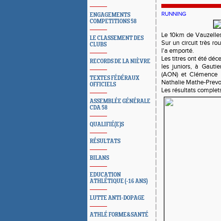
RUNNING
ENGAGEMENTS
COMPETITIONS 58
Le 10km de Vauzelles
LE CLASSEMENT DES
Sur un circuit très r
CLUBS
l'a emporté.
Les titres ont été d
RECORDS DE LA NIÈVRE
les juniors, à Gauti
(AON) et Clémence T
TEXTES FÉDÉRAUX
Nathalie Mathe-Prevot
OFFICIELS
Les résultats comple
ASSEMBLÉE GÉNÉRALE
CDA 58
QUALIFIÉ(E)S
RÉSULTATS
BILANS
EDUCATION
ATHLÉTIQUE (-16 ANS)
LUTTE ANTI-DOPAGE
ATHLÉ FORME&SANTÉ