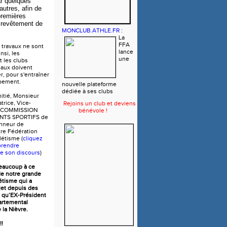
ar quelques
autres, afin de
premières
 revêtement de
MONCLUB.ATHLE.FR
:
La
FFA
s travaux ne sont
lance
nsi, les
une
t les clubs
caux doivent
r, pour s'entraîner
ipement.
nouvelle plateforme
dédiée à ses clubs
mitié, Monsieur
rice, Vice-
Rejoins un club et deviens
la COMMISSION
bénévole !
NTS SPORTIFS de
onneur de
tre Fédération
létisme (
cliquez
prendre
e son discours
)
eaucoup à ce
e notre grande
létisme qui a
jet depuis des
t qu’EX-Président
artemental
 la Nièvre.
!!