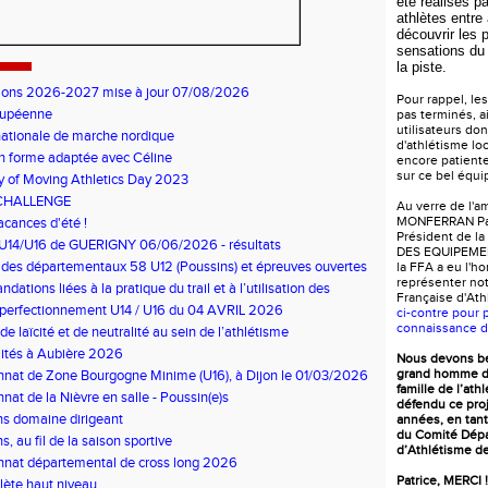
été réalisés p
athlètes entre 
découvrir les 
sensations du
la piste.
ions 2026-2027 mise à jour 07/08/2026
Pour rappel, le
lupéenne
pas terminés, ai
utilisateurs don
ationale de marche nordique
d'athlétisme lo
n forme adaptée avec Céline
encore patiente
sur ce bel équ
y of Moving Athletics Day 2023
CHALLENGE
Au verre de l'a
MONFERRAN Pat
cances d'été !
Président de 
 U14/U16 de GUERIGNY 06/06/2026 - résultats
DES EQUIPEME
 des départementaux 58 U12 (Poussins) et épreuves ouvertes
la FFA a eu l'h
représenter no
 13 juin, à St Léger des Vignes
tions liées à la pratique du trail et à l’utilisation des
Française d'Ath
nts anti-inflammatoire
 perfectionnement U14 / U16 du 04 AVRIL 2026
ci-contre pour 
connaissance d
de laïcité et de neutralité au sein de l’athlétisme
ités à Aubière 2026
Nous devons b
grand homme d
nat de Zone Bourgogne Minime (U16), à Dijon le 01/03/2026
famille de l’ath
at de la Nièvre en salle - Poussin(e)s
défendu ce pro
s domaine dirigeant
années, en tan
du Comité Dép
, au fil de la saison sportive
d’Athlétisme de
nat départemental de cross long 2026
Patrice, MERCI !
lète haut niveau